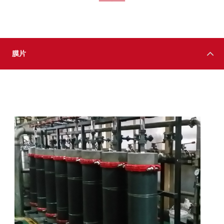
膜片
넳
넲