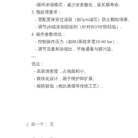
-循环浓缩模式：减少浓差极化，延长膜寿命。
3. 预处理要求：
- 需配置保安过滤器（如5μm滤芯）防止颗粒堵塞。
- 调节pH或添加阻垢剂（针对RO/NF防结垢）。
4. 操作参数优化：
- 控制操作压力（如RO系统常需10-60 bar）。
- 调节流量和浓缩比，平衡通量与膜污染。
---
优点：
- 高装填密度，占地面积小。
- 模块化设计，易于维护和扩展。
- 能耗较低（相比蒸馏等传统工艺）。
前一个：
无
ꄴ