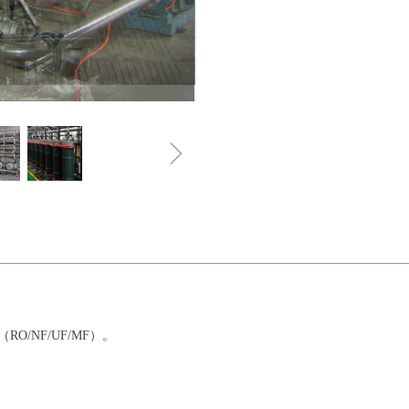
ꁇ
/NF/UF/MF）。